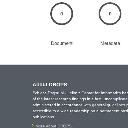
0
0
Document
Metadata
About DROPS
Schloss Dagstuhl - Leibniz Center for Informatics 
of the latest research findings in a fast, uncomplica
administered in accordance with general guidelines pe
accessible to a wide readership on a permanent basis
publications.
More about DROPS