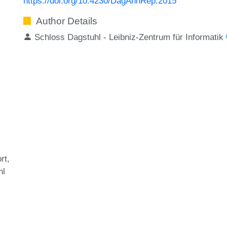
https://doi.org/10.4230/DagAnnRep.2015
Author Details
Schloss Dagstuhl - Leibniz-Zentrum für Informatik
rt
hl