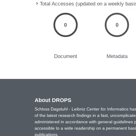
Total Accesses (updated on a weekly basi
0
0
Document
Metadata
About DROPS
Schloss Dagstuhl - Leibniz Center for Informatics 
of the latest research findings in a fast, uncomplica
administered in accordance with general guidelines pe
accessible to a wide readership on a permanent basis
publications.