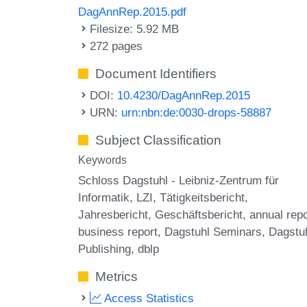
DagAnnRep.2015.pdf
Filesize: 5.92 MB
272 pages
Document Identifiers
DOI:
10.4230/DagAnnRep.2015
URN:
urn:nbn:de:0030-drops-58887
Subject Classification
Keywords
Schloss Dagstuhl - Leibniz-Zentrum für
Informatik
LZI
Tätigkeitsbericht
Jahresbericht
Geschäftsbericht
annual repo
business report
Dagstuhl Seminars
Dagstu
Publishing
dblp
Metrics
Access Statistics